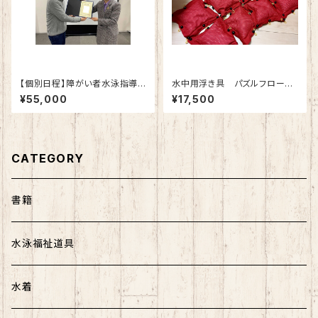
【個別日程】障がい者水泳指導
水中用浮き具 パズルフロート
員養成研修 上級コース
（10ブロック／1セット）（色：いち
¥55,000
¥17,500
ごレッド）
CATEGORY
書籍
水泳福祉道具
水着