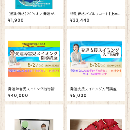
【感謝価格】20％オフ 発達が気
特別価格パズルフロート【上半身
になる子への水泳の教え方 ス
リラックスセット】9個
¥1,900
¥33,440
モールステップでみるみる泳げ
る
発達障害児スイミング指導講座
発達支援スイミング入門講座
（オプションなし）
（アーカイブ配信）
¥40,000
¥5,000