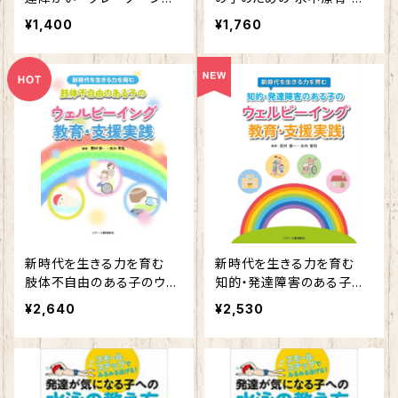
子のための 水中療育 から
らだ・こころ・ことばを育む
¥1,400
¥1,760
だ・こころ・ことばを育むス
スイミング
イミング
新時代を生きる力を育む
新時代を生きる力を育む
肢体不自由のある子のウェ
知的・発達障害のある子の
ルビーイング教育・支援実
ウェルビーイング教育・支援
¥2,640
¥2,530
践
実践