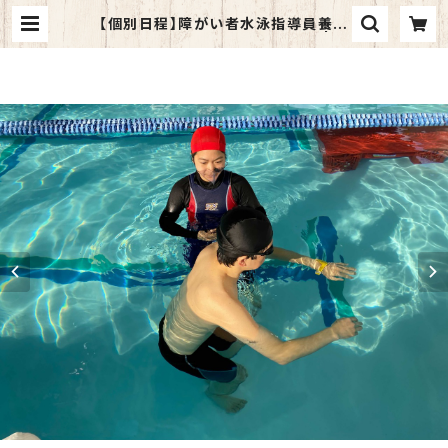
【個別日程】障がい者水泳指導員養成
研修 初級・中級おまとめコース | 一
般社団法人日本障がい者スイミング
協会