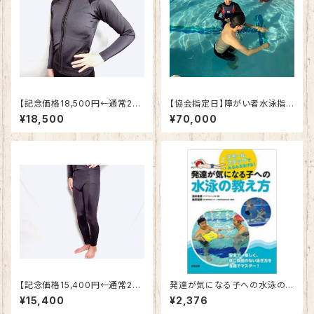
【記念価格18,500円←通常25.
【協会指定日】障がい者水泳指
900円】レディース用 保温水
導員養成研修 初級・中級おま
¥18,500
¥70,000
着トップス Oサイズ
とめコース
【記念価格15,400円←通常21,
発達が気になる子への水泳の
600円】メンズ用 保温水着ボ
教え方 スモールステップでみ
¥15,400
¥2,376
トムス S,Mサイズ
るみる泳げる