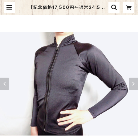
【記念価格17,500円←通常24.500
円】レディース用 保温水着トップ
ス S,M,Lサイズ | 一般社団法人日
本障がい者スイミング協会