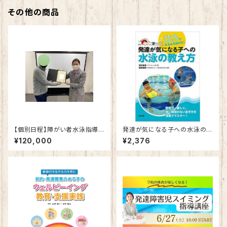
その他の商品
【個別日程】障がい者水泳指導
発達が気になる子への水泳の
員養成研修 初級・中級・上級
教え方 スモールステップでみ
¥120,000
¥2,376
コース
るみる泳げる