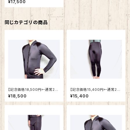
¥17,500
着トップス S,M,Lサイズ
同じカテゴリの商品
【記念価格18,500円←通常25.
【記念価格15,400円←通常21,
900円】メンズ用 保温水着トッ
600円】レディース用 保温水
¥18,500
¥15,400
プス Oサイズ
着ボトムス S,Mサイズ