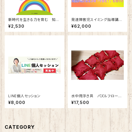
新時代を生きる力を育む 知
発達障害児スイミング指導講座
的・発達障害のある子のウェル
（ライトプランあり）
¥2,530
¥62,000
ビーイング教育・支援実践
LINE個人セッション
水中用浮き具 パズルフロート
（10ブロック／1セット）（色：いち
¥8,000
¥17,500
ごレッド）
CATEGORY