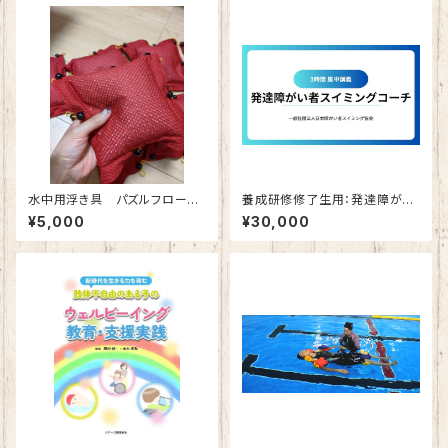
水中用浮き具 パズルフロート
養成研修修了生用：発達障がい
（2ブロック／1セット）（色：いち
者スイミングコーチ 3時間 集
¥5,000
¥30,000
ごレッド）
中講義