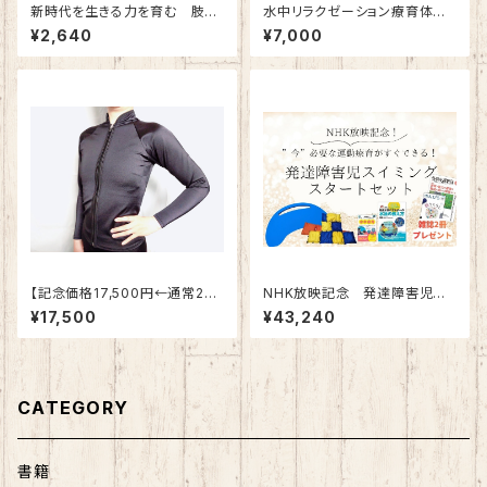
新時代を生きる力を育む 肢体
水中リラクゼーション療育体験
不自由のある子のウェルビーイ
会
¥2,640
¥7,000
ング教育・支援実践
【記念価格17,500円←通常24.
NHK放映記念 発達障害児ス
500円】レディース用 保温水
イミング 浮き具セット
¥17,500
¥43,240
着トップス S,M,Lサイズ
CATEGORY
書籍