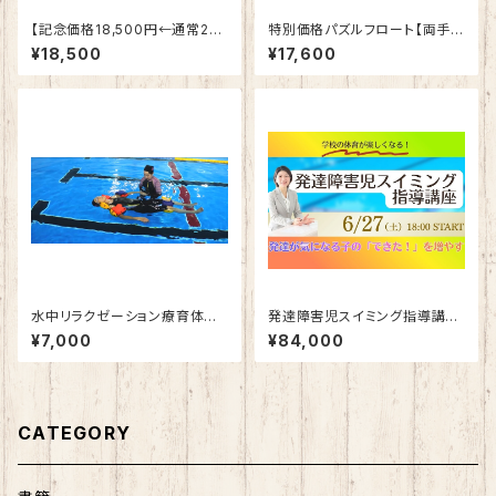
【記念価格18,500円←通常25.
特別価格パズルフロート【両手・
900円】レディース用 保温水
両足サポートセット】4個
¥18,500
¥17,600
着トップス Oサイズ
水中リラクゼーション療育体験
発達障害児スイミング指導講座
会
（ベーシックプランあり）
¥7,000
¥84,000
CATEGORY