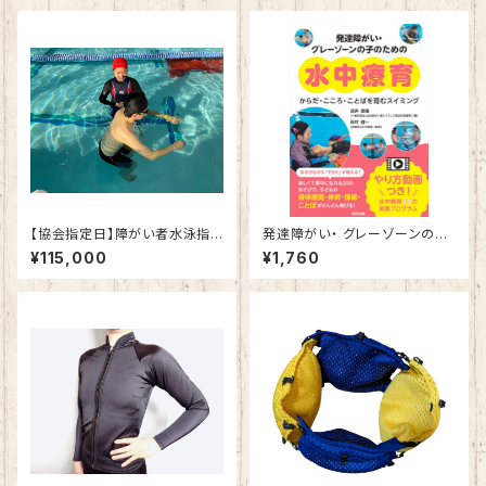
【協会指定日】障がい者水泳指
発達障がい・ グレーゾーンの子
導員養成研修 初級・中級・上
のための 水中療育 からだ・ここ
¥115,000
¥1,760
級おまとめコース
ろ・ことばを育むスイミング