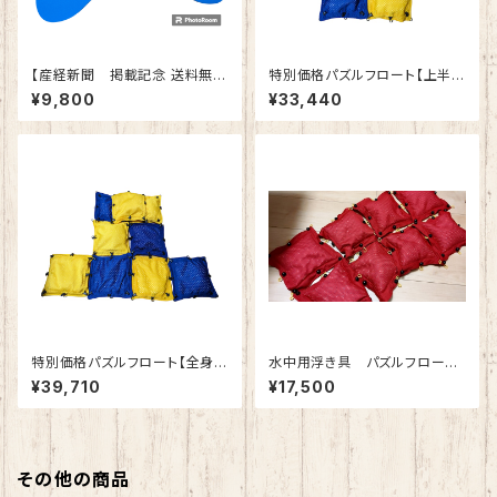
【産経新聞 掲載記念 送料無
特別価格パズルフロート【上半身
料】ビッグビート板（療育ビート
リラックスセット】9個
¥9,800
¥33,440
板） 通常価格10,000円を98
00円で送料無料
特別価格パズルフロート【全身リ
水中用浮き具 パズルフロート
ラクゼーションセット】11個
（10ブロック／1セット）（色：いち
¥39,710
¥17,500
ごレッド）
その他の商品